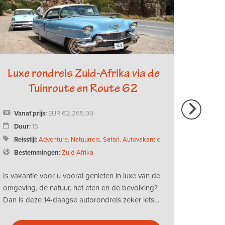
Luxe rondreis Zuid-Afrika via de
Fly I
Tuinroute en Route 62
Big
Vanaf prijs:
EUR
2,265.00
Vanaf
Duur:
15
Duur
Reisstijl:
Adventure
,
Natuurreis
,
Safari
,
Autovakantie
Reisst
Bestemmingen:
Zuid-Afrika
Best
Natu
Is vakantie voor u vooral genieten in luxe van de
Deze Fly
omgeving, de natuur, het eten en de bevolking?
voor ie
Dan is deze 14-daagse autorondreis zeker iets…
maar nie