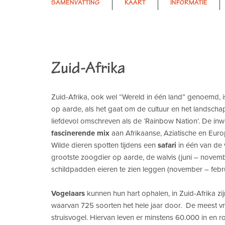
SAMENVATTING
KAART
INFORMATIE
Zuid-Afrika
Zuid-Afrika, ook wel “Wereld in één land” genoemd, i
op aarde, als het gaat om de cultuur en het landscha
liefdevol omschreven als de ‘Rainbow Nation’. De 
fascinerende mix
aan Afrikaanse, Aziatische en Europ
Wilde dieren spotten tijdens een
safari
in één van de 
grootste zoogdier op aarde, de walvis (juni – novemb
schildpadden eieren te zien leggen (november – febru
Vogelaars
kunnen hun hart ophalen, in Zuid-Afrika zij
waarvan 725 soorten het hele jaar door. De meest vr
struisvogel. Hiervan leven er minstens 60.000 in en