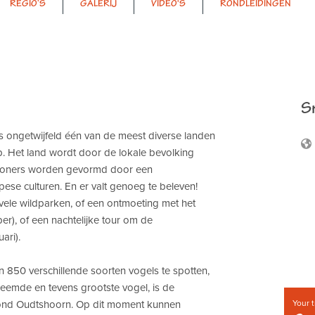
REGIO’S
GALERIJ
VIDEO'S
RONDLEIDINGEN
Sn
s ongetwijfeld één van de meest diverse landen
p. Het land wordt door de lokale bevolking
inwoners worden gevormd door een
ese culturen. En er valt genoeg te beleven!
vele wildparken, of een ontmoeting met het
er), of een nachtelijke tour om de
ari).
n 850 verschillende soorten vogels te spotten,
eemde en tevens grootste vogel, is de
 rond Oudtshoorn. Op dit moment kunnen
Your t