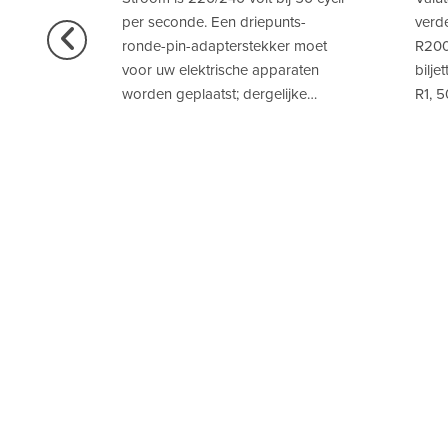
sum
per seconde. Een driepunts-
verde
 nog 3
ronde-pin-adapterstekker moet
R200
 uw
voor uw elektrische apparaten
bilje
otho 6
worden geplaatst; dergelijke…
R1, 5