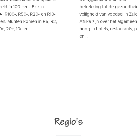
eld in 100 cent. Er zijn
betrekking tot de gezondhei
-, R100-, R50-, R20- en R10-
veiligheid van voedsel in Zui
tten. Munten komen in R5, R2,
Afrika zijn over het algemeen
0c, 20c, 10c en…
hoog in hotels, restaurants, 
en…
Regio's