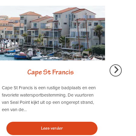
Cape St Francis
Cape St Francis is een rustige badplaats en een
Slechts
favoriete watersportbestemming. De vuurtoren
valleie
van Seal Point kijkt uit op een ongerept strand,
door de
een van de…
wijnen t