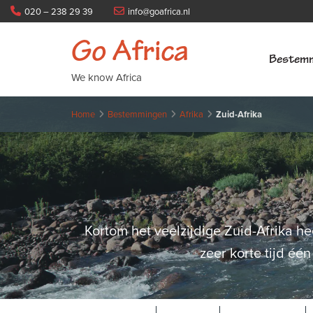
020 – 238 29 39
info@goafrica.nl
Go Africa
Bestem
We know Africa
Home
Bestemmingen
Afrika
Zuid-Afrika
Kortom het veelzijdige Zuid-Afrika he
zeer korte tijd éé