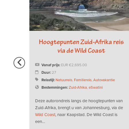
reis
Hoogtepunten Zuid-Afrika reis
t
via de Wild Coast
Vanaf prijs:
EUR
2,695.00
Duur:
27
kantie
Reisstijl:
Natuurreis
,
Familiereis
,
Autovakantie
Bestemmingen:
Zuid-Afrika
,
eSwatini
Deze autorondreis langs de hoogtepunten van
Zuid-Afrika, brengt u van Johannesburg, via de
emt u
Wild Coast
, naar Kaapstad. De Wild Coast is
een…