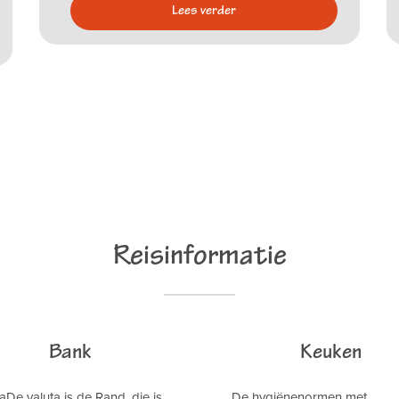
Reisinformatie
Bank
Keuken
aDe valuta is de Rand, die is
De hygiënenormen met