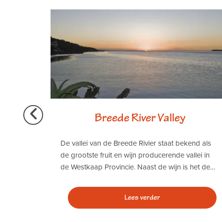
me
Breede River Valley
De vallei van de Breede Rivier staat bekend als
de grootste fruit en wijn producerende vallei in
afari
de Westkaap Provincie. Naast de wijn is het de…
en. Op
omplex,