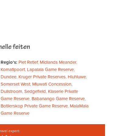
elle feiten
Regio’s:
Piet Retief
,
Midlands Meander
,
Komatipoort
,
Lapalala Game Reserve
,
Dundee
,
Kruger Private Reserves
,
Hluhluwe
,
Somerset West
,
Mluwati Concession
,
Dullstroom
,
Sedgefield
,
Klaserie Private
Game Reserve
,
Babanango Game Reserve
,
Botlierskop Private Game Reserve
,
MalaMala
Game Reserve
ravel expert: