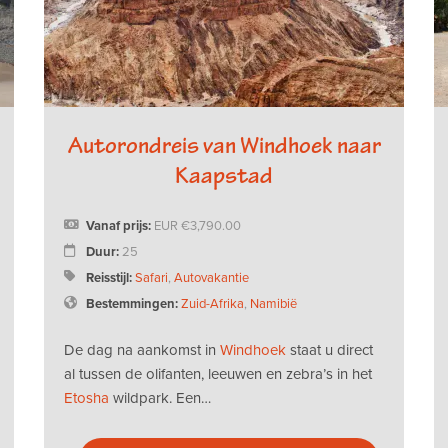
Autorondreis van Windhoek naar
Kaapstad
Vanaf prijs:
EUR
3,790.00
Duur:
25
Reisstijl:
Safari
,
Autovakantie
Bestemmingen:
Zuid-Afrika
,
Namibië
De dag na aankomst in
Windhoek
staat u direct
al tussen de olifanten, leeuwen en zebra’s in het
Etosha
wildpark. Een…