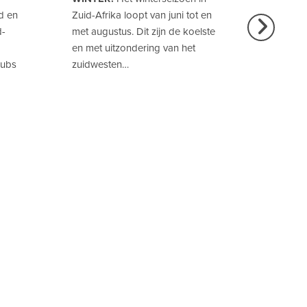
d en
Zuid-Afrika loopt van juni tot en
eenvoud
d-
met augustus. Dit zijn de koelste
weg en 
en met uitzondering van het
belangr
pubs
zuidwesten…
bediend