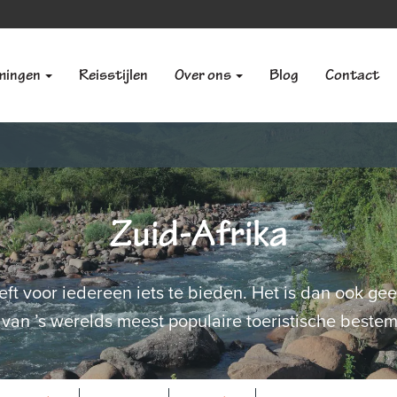
mingen
Reisstijlen
Over ons
Blog
Contact
Zuid-Afrika
eft voor iedereen iets te bieden. Het is dan ook geen
n van ’s werelds meest populaire toeristische best