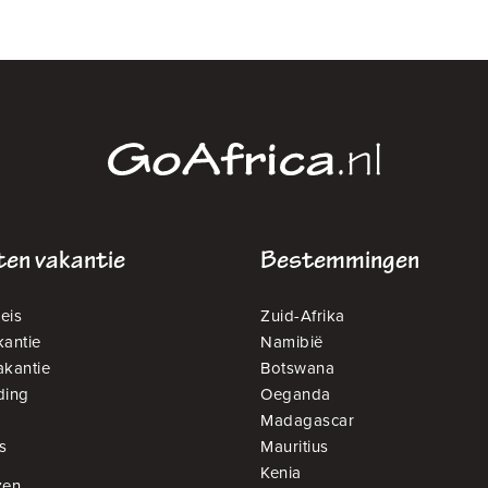
en vakantie
Bestemmingen
eis
Zuid-Afrika
antie
Namibië
akantie
Botswana
ding
Oeganda
Madagascar
s
Mauritius
Kenia
zen