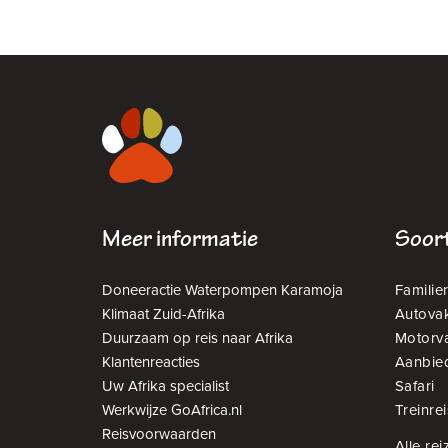
Meer informatie
Soort
Doneeractie Waterpompen Karamoja
Familier
Klimaat Zuid-Afrika
Autovak
Duurzaam op reis naar Afrika
Motorv
Klantenreacties
Aanbie
Uw Afrika specialist
Safari
Werkwijze GoAfrica.nl
Treinrei
Reisvoorwaarden
Alle rei