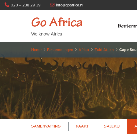
020 – 238 29 39
info@goafrica.nl
Go Africa
Bestem
We know Africa
Home
Bestemmingen
Afrika
Zuid-Afrika
Cape Sou
SAMENVATTING
KAART
GALERIJ