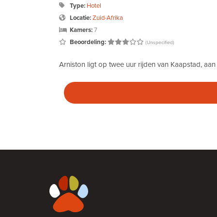
Type:
Hotel
Locatie:
Zuid-Afrika
Kamers:
7
Beoordeling:
(Unspecified)
Arniston ligt op twee uur rijden van Kaapstad, aa