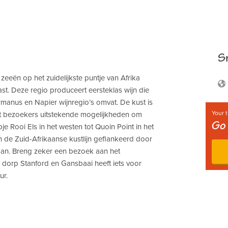
Sn
eën op het zuidelijkste puntje van Afrika
st. Deze regio produceert eersteklas wijn die
ermanus en Napier wijnregio’s omvat. De kust is
Your t
 bezoekers uitstekende mogelijkheden om
Go 
je Rooi Els in het westen tot Quoin Point in het
an de Zuid-Afrikaanse kustlijn geflankeerd door
aan. Breng zeker een bezoek aan het
e dorp Stanford en Gansbaai heeft iets voor
ur.