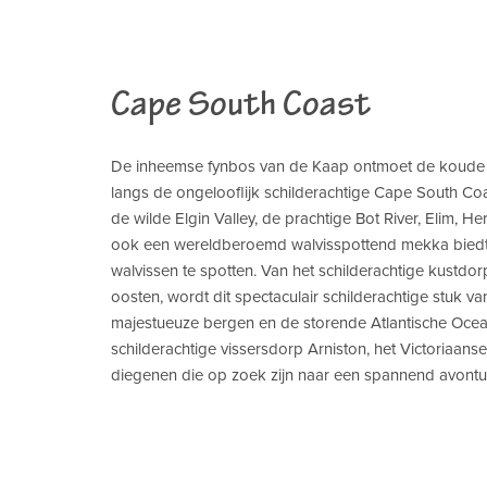
Cape South Coast
De inheemse fynbos van de Kaap ontmoet de koude ze
langs de ongelooflijk schilderachtige Cape South Coa
de wilde Elgin Valley, de prachtige Bot River, Elim, H
ook een wereldberoemd walvisspottend mekka biedt
walvissen te spotten. Van het schilderachtige kustdorp
oosten, wordt dit spectaculair schilderachtige stuk v
majestueuze bergen en de storende Atlantische Oce
schilderachtige vissersdorp Arniston, het Victoriaans
diegenen die op zoek zijn naar een spannend avontu