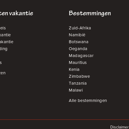
en vakantie
Bestemmingen
eis
Zuid-Afrika
antie
Namibië
akantie
Botswana
ding
Oeganda
Madagascar
s
Mauritius
Kenia
zen
Zimbabwe
Tanzania
Malawi
Alle bestemmingen
Disclaimer