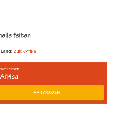
elle feiten
Land:
Zuid-Afrika
ravel expert:
Africa
AANVRAGEN