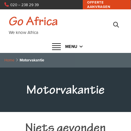
OFFERTE
020 – 238 29 39
AANVRAGEN
info@goafrica.nl
Go Africa
We know Africa
Navigatie in- of uitklappen
MENU
Home
Motorvakantie
Motorvakantie
Niets gevonden