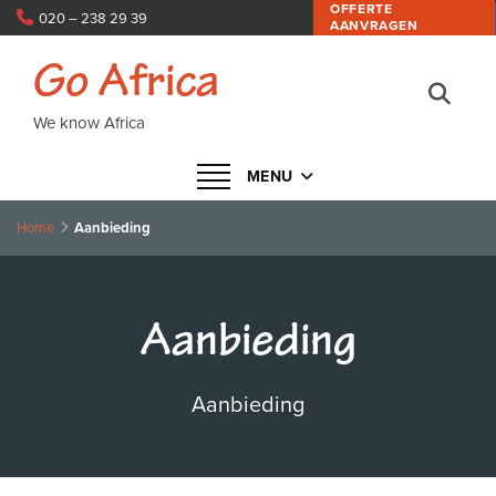
OFFERTE
020 – 238 29 39
AANVRAGEN
info@goafrica.nl
Go Africa
We know Africa
Navigatie in- of uitklappen
MENU
Home
Aanbieding
Aanbieding
Aanbieding