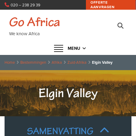
OFFERTE
020 – 238 29 39
AANVRAGEN
info@goafrica.nl
Go Africa
We know Africa
Navigatie in- of uitklappen
MENU
Home
Bestemmingen
Afrika
Zuid-Afrika
Elgin Valley
Elgin Valley
SAMENVATTING