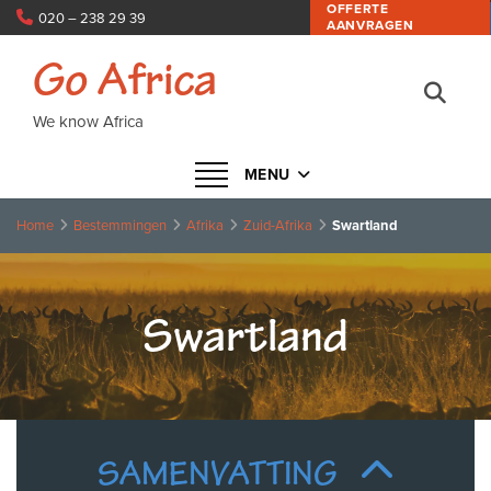
OFFERTE
020 – 238 29 39
AANVRAGEN
info@goafrica.nl
Go Africa
We know Africa
Navigatie in- of uitklappen
MENU
Home
Bestemmingen
Afrika
Zuid-Afrika
Swartland
Swartland
SAMENVATTING