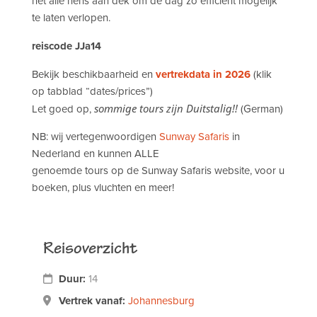
het alle hens aan dek om de dag zo efficiënt mogelijk
te laten verlopen.
reiscode JJa14
Bekijk beschikbaarheid en
vertrekdata in 2026
(klik
op tabblad “dates/prices”)
Let goed op,
sommige tours zijn Duitstalig!!
(German)
NB: wij vertegenwoordigen
Sunway Safaris
in
Nederland en kunnen ALLE
genoemde tours op de Sunway Safaris website, voor u
boeken, plus vluchten en meer!
Reisoverzicht
Duur:
14
Vertrek vanaf:
Johannesburg