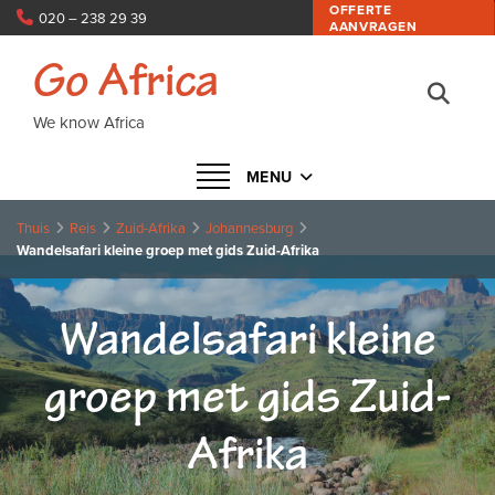
OFFERTE
020 – 238 29 39
AANVRAGEN
info@goafrica.nl
Go Africa
We know Africa
Navigatie in- of uitklappen
MENU
Thuis
Reis
Zuid-Afrika
Johannesburg
Wandelsafari kleine groep met gids Zuid-Afrika
Wandelsafari kleine
groep met gids Zuid-
Afrika