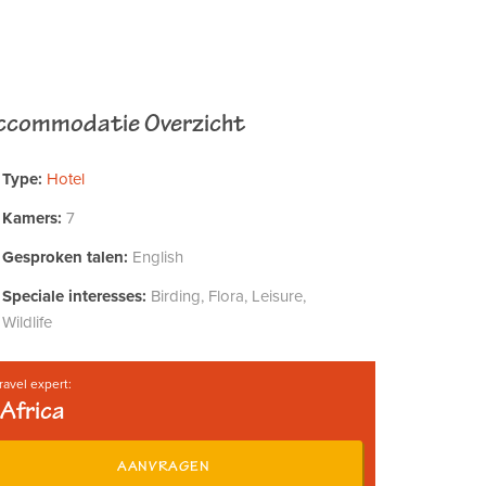
ccommodatie Overzicht
Type:
Hotel
Kamers:
7
Gesproken talen:
English
Speciale interesses:
Birding, Flora, Leisure,
Wildlife
ravel expert:
Africa
AANVRAGEN