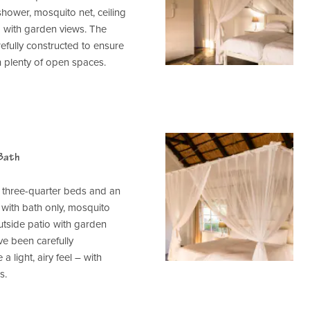
hower, mosquito net, ceiling
o with garden views. The
fully constructed to ensure
ith plenty of open spaces.
 Bath
 three-quarter beds and an
with bath only, mosquito
outside patio with garden
e been carefully
a light, airy feel – with
s.