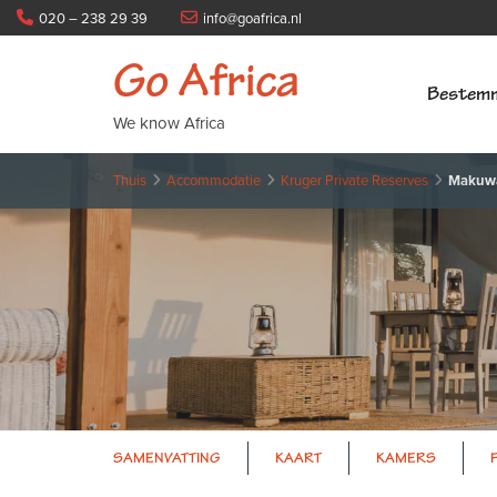
020 – 238 29 39
info@goafrica.nl
Go Africa
Bestem
We know Africa
Thuis
Accommodatie
Kruger Private Reserves
Makuwa
SAMENVATTING
KAART
KAMERS