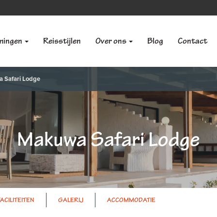
mingen
Reisstijlen
Over ons
Blog
Contact
 Safari Lodge
Makuwa Safari Lodge
FACILITEITEN
GALERIJ
ACCOMMODATIE