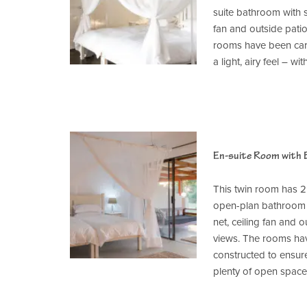
suite bathroom with s
fan and outside pati
rooms have been care
a light, airy feel – w
En-suite Room with
This twin room has 2
open-plan bathroom 
net, ceiling fan and 
views. The rooms hav
constructed to ensure 
plenty of open space