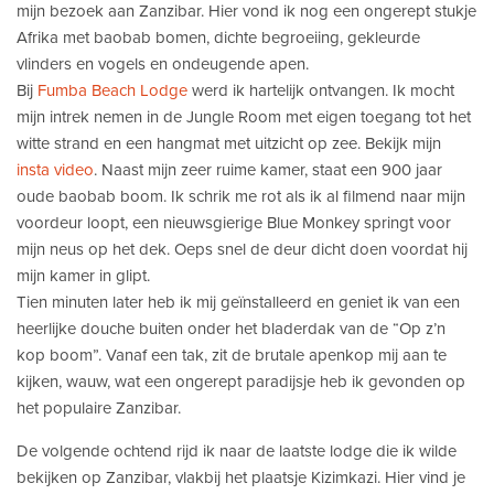
mijn bezoek aan Zanzibar. Hier vond ik nog een ongerept stukje
Afrika met baobab bomen, dichte begroeiing, gekleurde
vlinders en vogels en ondeugende apen.
Bij
Fumba Beach Lodge
werd ik hartelijk ontvangen. Ik mocht
mijn intrek nemen in de Jungle Room met eigen toegang tot het
witte strand en een hangmat met uitzicht op zee. Bekijk mijn
insta video
. Naast mijn zeer ruime kamer, staat een 900 jaar
oude baobab boom. Ik schrik me rot als ik al filmend naar mijn
voordeur loopt, een nieuwsgierige Blue Monkey springt voor
mijn neus op het dek. Oeps snel de deur dicht doen voordat hij
mijn kamer in glipt.
Tien minuten later heb ik mij geïnstalleerd en geniet ik van een
heerlijke douche buiten onder het bladerdak van de “Op z’n
kop boom”. Vanaf een tak, zit de brutale apenkop mij aan te
kijken, wauw, wat een ongerept paradijsje heb ik gevonden op
het populaire Zanzibar.
De volgende ochtend rijd ik naar de laatste lodge die ik wilde
bekijken op Zanzibar, vlakbij het plaatsje Kizimkazi. Hier vind je