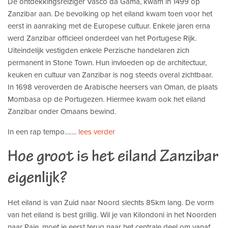
De ontdekkingsreiziger Vasco da Gama, kwam in 1499 op
Zanzibar aan. De bevolking op het eiland kwam toen voor het
eerst in aanraking met de Europese cultuur. Enkele jaren erna
werd Zanzibar officieel onderdeel van het Portugese Rijk.
Uiteindelijk vestigden enkele Perzische handelaren zich
permanent in Stone Town. Hun invloeden op de architectuur,
keuken en cultuur van Zanzibar is nog steeds overal zichtbaar.
In 1698 veroverden de Arabische heersers van Oman, de plaats
Mombasa op de Portugezen. Hiermee kwam ook het eiland
Zanzibar onder Omaans bewind.
In een rap tempo…….
lees verder
Hoe groot is het eiland Zanzibar
eigenlijk?
Het eiland is van Zuid naar Noord slechts 85km lang. De vorm
van het eiland is best grillig. Wil je van Kilondoni in het Noorden
naar Paje, moet je eerst terug naar het centrale deel om vanaf