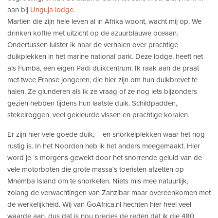
aan bij
Unguja lodge.
Martien die zijn hele leven al in Afrika woont, wacht mij op. We
drinken koffie met uitzicht op de azuurblauwe oceaan.
Ondertussen luister ik naar de verhalen over prachtige
duikplekken in het marine national park. Deze lodge, heeft net
als Fumba, een eigen Padi duikcentrum. Ik raak aan de praat
met twee Franse jongeren, die hier zijn om hun duikbrevet te
halen. Ze glunderen als ik ze vraag of ze nog iets bijzonders
gezien hebben tijdens hun laatste duik. Schildpadden,
stekelroggen, veel gekleurde vissen en prachtige koralen.
Er zijn hier vele goede duik, – en snorkelplekken waar het nog
rustig is. In het Noorden heb ik het anders meegemaakt. Hier
word je ‘s morgens gewekt door het snorrende geluid van de
vele motorboten die grote massa´s toeristen afzetten op
Mnemba Island om te snorkelen. Niets mis mee natuurlijk,
zolang de verwachtingen van Zanzibar maar overeenkomen met
de werkelijkheid. Wij van GoAfrica.nl hechten hier heel veel
waarde aan, dus dat is nou precies de reden dat ik die 480