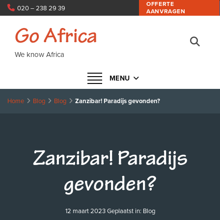
OFFERTE
020 – 238 29 39
AANVRAGEN
info@goafrica.nl
Go Africa
We know Africa
Navigatie in- of uitklappen
MENU
Home
Blog
Blog
Zanzibar! Paradijs gevonden?
Zanzibar! Paradijs
gevonden?
12 maart 2023
Geplaatst in:
Blog