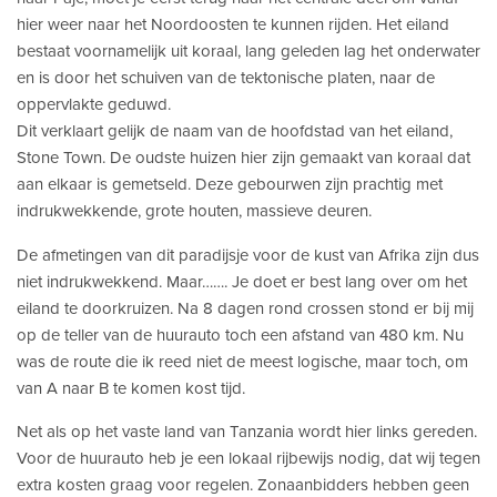
hier weer naar het Noordoosten te kunnen rijden. Het eiland
bestaat voornamelijk uit koraal, lang geleden lag het onderwater
en is door het schuiven van de tektonische platen, naar de
oppervlakte geduwd.
Dit verklaart gelijk de naam van de hoofdstad van het eiland,
Stone Town. De oudste huizen hier zijn gemaakt van koraal dat
aan elkaar is gemetseld. Deze gebourwen zijn prachtig met
indrukwekkende, grote houten, massieve deuren.
De afmetingen van dit paradijsje voor de kust van Afrika zijn dus
niet indrukwekkend. Maar……. Je doet er best lang over om het
eiland te doorkruizen. Na 8 dagen rond crossen stond er bij mij
op de teller van de huurauto toch een afstand van 480 km. Nu
was de route die ik reed niet de meest logische, maar toch, om
van A naar B te komen kost tijd.
Net als op het vaste land van Tanzania wordt hier links gereden.
Voor de huurauto heb je een lokaal rijbewijs nodig, dat wij tegen
extra kosten graag voor regelen. Zonaanbidders hebben geen