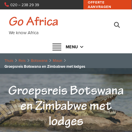
OFFERTE
020 – 238 29 39
AANVRAGEN
info@goafrica.nl
Go Africa
We know Africa
Navigatie in- of uitklappen
MENU
Thuis
Reis
Botswana
Maun
Groepsreis Botswana en Zimbabwe met lodges
Groepsreis Botswana
en Zimbabwe met
lodges