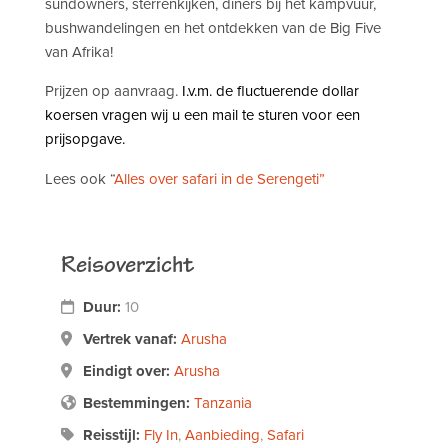
sundowners, sterrenkijken, diners bij het kampvuur,
bushwandelingen en het ontdekken van de Big Five
van Afrika!
Prijzen op aanvraag.
I.v.m. de fluctuerende dollar
koersen vragen wij u een mail te sturen voor een
prijsopgave.
Lees ook “
Alles over safari in de Serengeti”
Reisoverzicht
Duur:
10
Vertrek vanaf:
Arusha
Eindigt over:
Arusha
Bestemmingen:
Tanzania
Reisstijl:
Fly In
,
Aanbieding
,
Safari