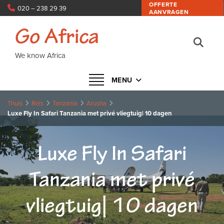
OFFERTE
020 – 238 29 39
AANVRAGEN
info@goafrica.nl
Go Africa
We know Africa
Navigatie in- of uitklappen
MENU
Thuis
Reis
Tanzania
Arusha
Luxe Fly In Safari Tanzania met privé vliegtuig| 10 dagen
Luxe Fly In Safari
Tanzania met privé
vliegtuig| 10 dagen