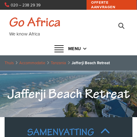
OFFERTE
020 – 238 29 39
AANVRAGEN
info@goafrica.nl
Go Africa
We know Africa
Navigatie in- of uitklappen
MENU
Thuis
Accommodatie
Tanzania
Jafferji Beach Retreat
Jafferji Beach Retreat
SAMENVATTING