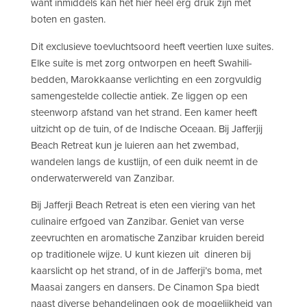
want inmiddels kan het hier heel erg druk zijn met
boten en gasten.
Dit exclusieve toevluchtsoord heeft veertien luxe suites.
Elke suite is met zorg ontworpen en heeft Swahili-
bedden, Marokkaanse verlichting en een zorgvuldig
samengestelde collectie antiek. Ze liggen op een
steenworp afstand van het strand. Een kamer heeft
uitzicht op de tuin, of de Indische Oceaan. Bij Jafferjij
Beach Retreat kun je luieren aan het zwembad,
wandelen langs de kustlijn, of een duik neemt in de
onderwaterwereld van Zanzibar.
Bij Jafferji Beach Retreat is eten een viering van het
culinaire erfgoed van Zanzibar. Geniet van verse
zeevruchten en aromatische Zanzibar kruiden bereid
op traditionele wijze. U kunt kiezen uit dineren bij
kaarslicht op het strand, of in de Jafferji’s boma, met
Maasai zangers en dansers. De Cinamon Spa biedt
naast diverse behandelingen ook de mogelijkheid van