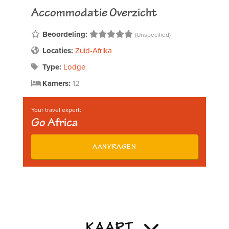
Accommodatie Overzicht
Beoordeling:
(Unspecified)
Locaties:
Zuid-Afrika
Type:
Lodge
Kamers:
12
Your travel expert:
Go Africa
AANVRAGEN
KAART