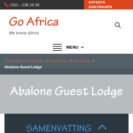
OFFERTE
020 – 238 29 39
AANVRAGEN
info@goafrica.nl
Go Africa
We know Africa
Navigatie in- of uitklappen
MENU
Thuis
Accommodatie
Zuid-Afrika
Hermanus
Abalone Guest Lodge
Abalone Guest Lodge
SAMENVATTING