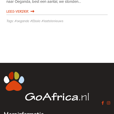
naar Oeganda, best een aantal, we stonden…
LEES VERDER
Tags:
oeganda
Ebola
laatstenieuws