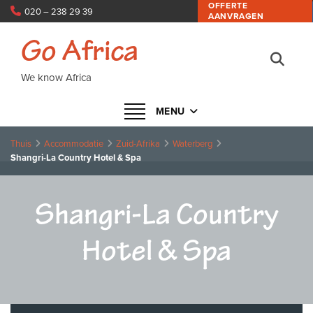
OFFERTE
020 – 238 29 39
AANVRAGEN
info@goafrica.nl
Go Africa
We know Africa
Navigatie in- of uitklappen
MENU
Thuis
Accommodatie
Zuid-Afrika
Waterberg
Shangri-La Country Hotel & Spa
Shangri-La Country
Hotel & Spa