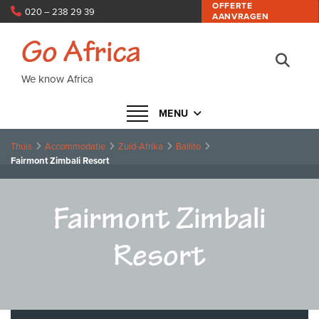
OFFERTE
020 – 238 29 39
AANVRAGEN
info@goafrica.nl
Go Africa
We know Africa
Navigatie in- of uitklappen
MENU
Thuis
Accommodatie
Zuid-Afrika
Ballito
Fairmont Zimbali Resort
Fairmont Zimbali
Resort