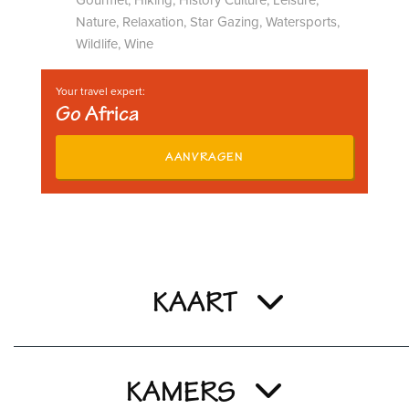
Gourmet, Hiking, History Culture, Leisure,
Nature, Relaxation, Star Gazing, Watersports,
Wildlife, Wine
Your travel expert:
Go Africa
AANVRAGEN
KAART
KAMERS