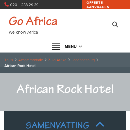
OFFERTE
020 – 238 29 39
AANVRAGEN
info@goafrica.nl
Go Africa
We know Africa
Navigatie in- of uitklappen
MENU
Thuis
Accommodatie
Zuid-Afrika
Johannesburg
African Rock Hotel
African Rock Hotel
SAMENVATTING