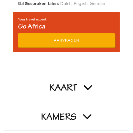
Gesproken talen:
Dutch, English, German
Your travel expert:
Go Africa
AANVRAGEN
KAART
KAMERS