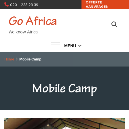
OFFERTE
020 – 238 29 39
AANVRAGEN
info@goafrica.nl
Go Africa
We know Africa
Navigatie in- of uitklappen
MENU
Home
Mobile Camp
Mobile Camp