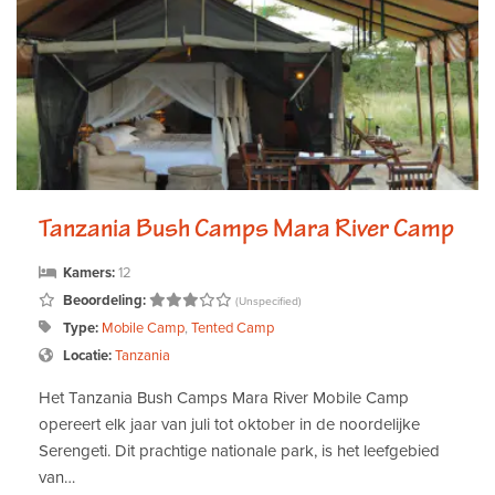
Tanzania Bush Camps Mara River Camp
Kamers:
12
Beoordeling:
(Unspecified)
Type:
Mobile Camp
,
Tented Camp
Locatie:
Tanzania
Het Tanzania Bush Camps Mara River Mobile Camp
opereert elk jaar van juli tot oktober in de noordelijke
Serengeti. Dit prachtige nationale park, is het leefgebied
van…