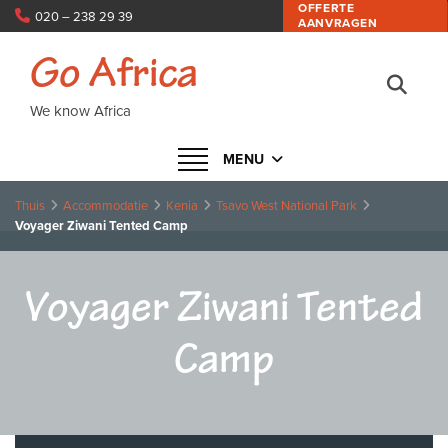
OFFERTE
020 – 238 29 39
AANVRAGEN
info@goafrica.nl
Go Africa
We know Africa
Navigatie in- of uitklappen
MENU
Thuis
Accommodatie
Kenia
Tsavo West National Park
Voyager Ziwani Tented Camp
Voyager Ziwani Tented
Camp