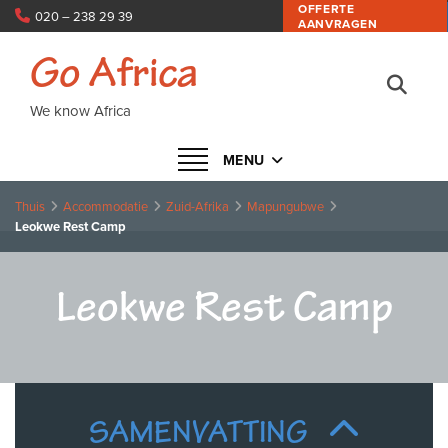
OFFERTE
020 – 238 29 39
AANVRAGEN
info@goafrica.nl
Go Africa
We know Africa
Navigatie in- of uitklappen
MENU
Thuis
Accommodatie
Zuid-Afrika
Mapungubwe
Leokwe Rest Camp
Leokwe Rest Camp
SAMENVATTING