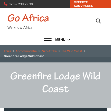
OFFERTE
020 – 238 29 39
AANVRAGEN
info@goafrica.nl
Go Africa
We know Africa
Navigatie in- of uitklappen
MENU
Thuis
Accommodatie
Zuid-Afrika
The Wild Coast
Greenfire Lodge Wild Coast
Greenfire Lodge Wild
Coast