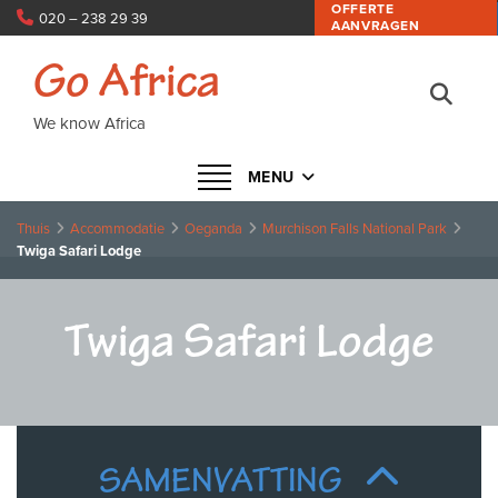
OFFERTE
020 – 238 29 39
AANVRAGEN
info@goafrica.nl
Go Africa
We know Africa
Navigatie in- of uitklappen
MENU
Thuis
Accommodatie
Oeganda
Murchison Falls National Park
Twiga Safari Lodge
Twiga Safari Lodge
SAMENVATTING