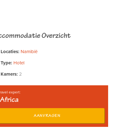
ccommodatie Overzicht
Locaties:
Namibië
Type:
Hotel
Kamers:
2
ravel expert:
Africa
AANVRAGEN