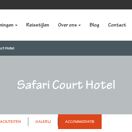
mingen
Reisstijlen
Over ons
Blog
Contact
urt Hotel
Safari Court Hotel
FACILITEITEN
GALERIJ
ACCOMMODATIE