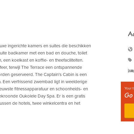
A
 luxe ingerichte kamers en suites die beschikken
suite badkamer met een bad en douche, toilet
 een koelkast en koffie- en theefaciliteiten.
feer, terwijl The Terrace een ontspannende
rden geserveerd. The Captain's Cabin is een
n. Een verfrissend zwembad ligt in weelderige
nieuwste fitnessapparatuur en schoonheids- en
Your t
Go 
ekroonde Oukolele Day Spa. Er is een gratis
ussen de hotels, twee winkelcentra en het