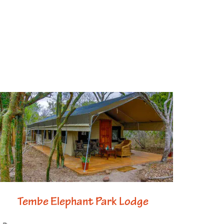
ed
Liquid Adventure Beachfro
Cabins