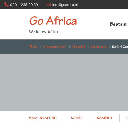
020 – 238 29 39
info@goafrica.nl
Go Africa
Bestem
We know Africa
Thuis
Accommodatie
Namibië
Windhoek
Safari Co
SAMENVATTING
KAART
KAMERS