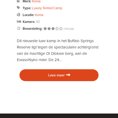
Merk:
Zuid-Afrika
Type:
Guest House
Locatie:
Zuid-Afrika
(Unspecified)
Kamers:
6
aar de wilde olifanten
Beoordeling:
(Unspecifi
rische Ivory Route waar
lagtanden, struinen
Geniet van de persoonlijke service
Shed, een leuk guesthouse waarv
managers Annamarie en David tev
zijn. The Potting Shed ligt in…
eer
Lees meer