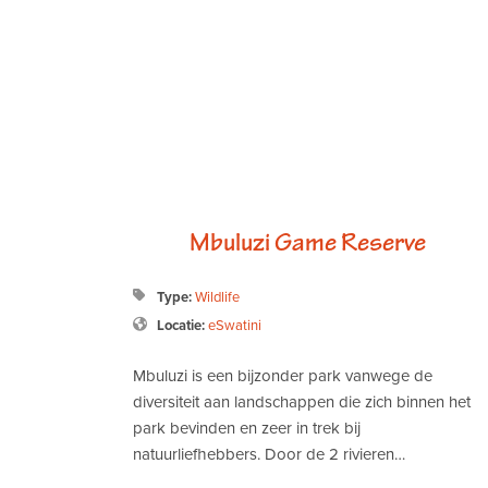
il Samburu Camp
Tembe Elephan