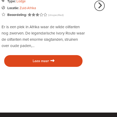
Merk:
Mozambique
Type:
Apartment / Villa
Kamers:
11
ed)
Beoordeling:
(Unspecified)
 in The Potting
Liquid Adventure Beachfront Cabins liggen
an de
de kust bij Inhambane in Mozambique. Dui
ens eigenaar
en niet-duikers zullen genieten van deze
gezellige accommodatie met een spectacula
uitzicht op de…
Lees meer