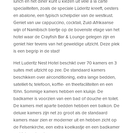
lunch en het diner kunt u kiezen uit vele à la carte
specialiteiten, zoals de speciale Lüderitz kreeft, oesters
en abalone, een typisch schelpdier van de westkust.
Geniet van uw cappuccino, cocktail, Zuid-Afrikaanse
wijn of Namibisch biertje op de bovenste etage van het
hotel waar de Crayfish Bar & Lounge gelegen zijn en
geniet hier tevens van het geweldige uitzicht. Deze plek
is een begrip in de stad!
Het Luderitz Nest Hotel beschikt over 70 kamers en 3
suites met uitzicht op zee. De standaard kamers
beschikken over airconditioning, extra lange bedden,
satelliet-tv, telefoon, koffie- en theefaciliteiten en een
föhn. Sommige kamers hebben een kluisje. De
badkamer is voorzien van een bad of douche en toilet.
De kamers met aparte bedden hebben een balkon. De
deluxe kamers zijn net zo groot als de standaard
kamers maar zien er moderner uit en hebben zicht op
de Felsenkirche, een extra koelkastje en een badkamer