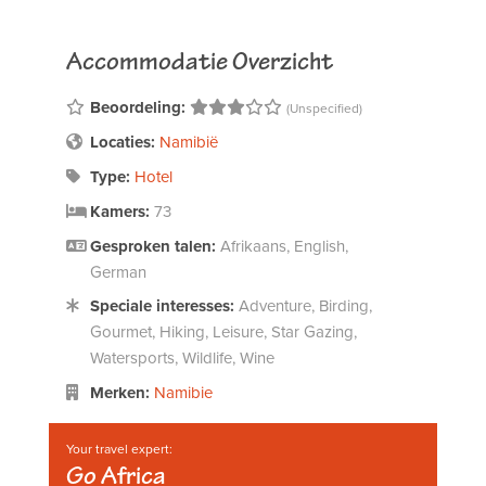
Accommodatie Overzicht
Beoordeling:
(Unspecified)
Locaties:
Namibië
Type:
Hotel
Kamers:
73
Gesproken talen:
Afrikaans, English,
German
Speciale interesses:
Adventure, Birding,
Gourmet, Hiking, Leisure, Star Gazing,
Watersports, Wildlife, Wine
Merken:
Namibie
Your travel expert:
Go Africa