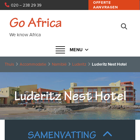
OFFERTE
020 – 238 29 39
AANVRAGEN
info@goafrica.nl
Go Africa
We know Africa
Navigatie in- of uitklappen
MENU
Thuis
Accommodatie
Namibië
Luderitz
Luderitz Nest Hotel
Luderitz Nest Hotel
SAMENVATTING