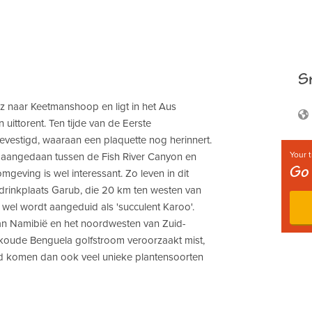
Sn
 naar Keetmanshoop en ligt in het Aus
uittorent. Ten tijde van de Eerste
estigd, waaraan een plaquette nog herinnert.
Your t
s aangedaan tussen de Fish River Canyon en
Go 
omgeving is wel interessant. Zo leven in dit
de drinkplaats Garub, die 20 km ten westen van
 wel wordt aangeduid als 'succulent Karoo'.
 van Namibië en het noordwesten van Zuid-
De koude Benguela golfstroom veroorzaakt mist,
ied komen dan ook veel unieke plantensoorten