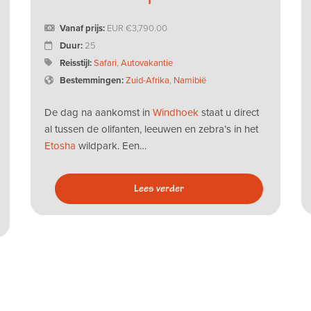
Vanaf prijs:
EUR
3,790.00
Duur:
25
Reisstijl:
Safari
,
Autovakantie
Bestemmingen:
Zuid-Afrika
,
Namibië
De dag na aankomst in
Windhoek
staat u direct
al tussen de olifanten, leeuwen en zebra’s in het
Etosha
wildpark. Een…