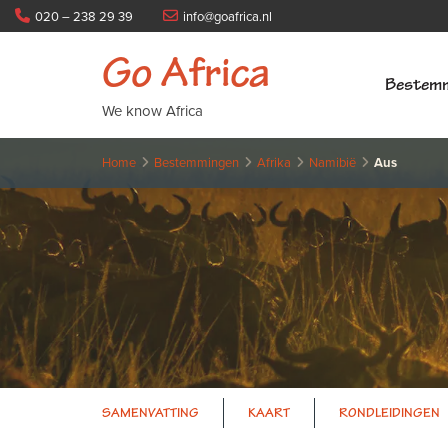
020 – 238 29 39
info@goafrica.nl
Go Africa
Bestem
We know Africa
Home
Bestemmingen
Afrika
Namibië
Aus
SAMENVATTING
KAART
RONDLEIDINGEN