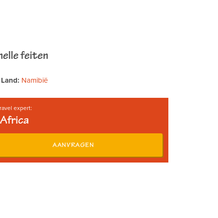
elle feiten
Land:
Namibië
ravel expert:
Africa
AANVRAGEN