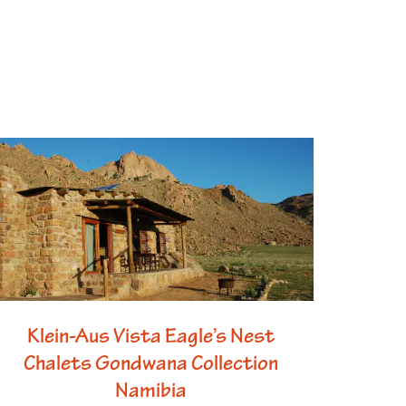
Klein-Aus Vista Eagle’s Nest
Chalets Gondwana Collection
Namibia