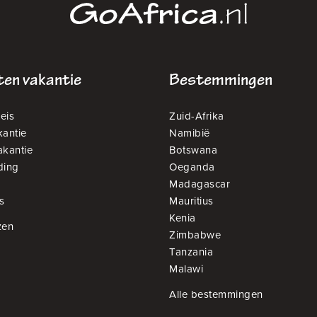
en vakantie
Bestemmingen
eis
Zuid-Afrika
antie
Namibië
akantie
Botswana
ding
Oeganda
Madagascar
s
Mauritius
Kenia
zen
Zimbabwe
Tanzania
Malawi
Alle bestemmingen