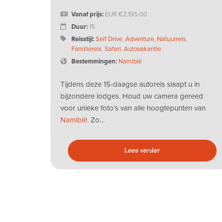
Vanaf prijs:
EUR
2,195.00
Duur:
15
Reisstijl:
Self Drive
,
Adventure
,
Natuurreis
,
Familiereis
,
Safari
,
Autovakantie
Bestemmingen:
Namibië
Tijdens deze 15-daagse autoreis slaapt u in
bijzondere lodges. Houd uw camera gereed
voor unieke foto’s van alle hoogtepunten van
Namibië
. Zo…