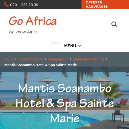
OFFERTE
020 – 238 29 39
AANVRAGEN
info@goafrica.nl
Go Africa
We know Africa
Navigatie in- of uitklappen
MENU
Thuis
Accommodatie
Madagascar
Sainte Marie Island
Mantis Soanambo Hotel & Spa Sainte Marie
Mantis Soanambo
Hotel & Spa Sainte
Marie