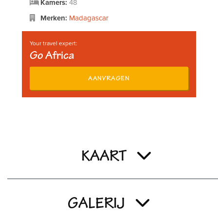
Kamers:
48
Merken:
Madagascar
Your travel expert:
Go Africa
AANVRAGEN
KAART
GALERIJ