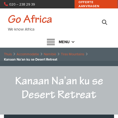
OFFERTE
020 – 238 29 39
AANVRAGEN
info@goafrica.nl
Go Africa
We know Africa
Navigatie in- of uitklappen
MENU
Thuis
Accommodatie
Namibië
Tiras Mountains
Kanaan Na’an ku se Desert Retreat
Kanaan Na’an ku se
Desert Retreat