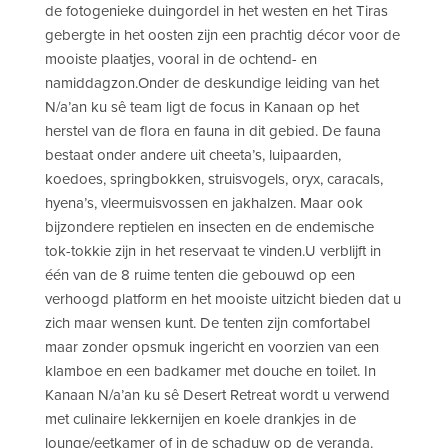
de fotogenieke duingordel in het westen en het Tiras
gebergte in het oosten zijn een prachtig décor voor de
mooiste plaatjes, vooral in de ochtend- en
namiddagzon.Onder de deskundige leiding van het
N/a’an ku sê team ligt de focus in Kanaan op het
herstel van de flora en fauna in dit gebied. De fauna
bestaat onder andere uit cheeta’s, luipaarden,
koedoes, springbokken, struisvogels, oryx, caracals,
hyena’s, vleermuisvossen en jakhalzen. Maar ook
bijzondere reptielen en insecten en de endemische
tok-tokkie zijn in het reservaat te vinden.U verblijft in
één van de 8 ruime tenten die gebouwd op een
verhoogd platform en het mooiste uitzicht bieden dat u
zich maar wensen kunt. De tenten zijn comfortabel
maar zonder opsmuk ingericht en voorzien van een
klamboe en een badkamer met douche en toilet. In
Kanaan N/a’an ku sê Desert Retreat wordt u verwend
met culinaire lekkernijen en koele drankjes in de
lounge/eetkamer of in de schaduw op de veranda.