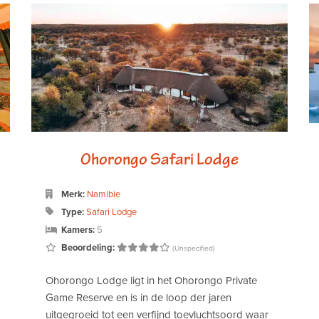
Ohorongo Safari Lodge
Merk:
Namibie
Type:
Safari Lodge
Kamers:
5
Beoordeling:
(Unspecified)
Ohorongo Lodge ligt in het Ohorongo Private
Game Reserve en is in de loop der jaren
uitgegroeid tot een verfijnd toevluchtsoord waar