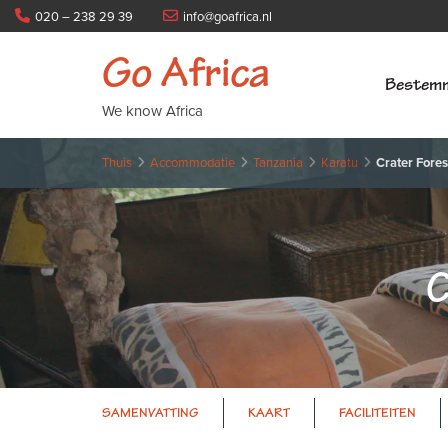
020 – 238 29 39
info@goafrica.nl
Go Africa
Bestem
We know Africa
Thuis
Accommodatie
Tanzania
Karatu
Crater Fore
C
SAMENVATTING
KAART
FACILITEITEN