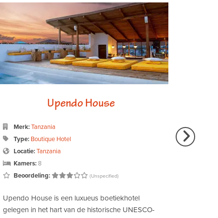
Upendo House
El
Merk:
Tanzania
Type
Type:
Boutique Hotel
Locat
Locatie:
Tanzania
Kame
Kamers:
8
Beoo
Beoordeling:
(Unspecified)
Elephan
Upendo House is een luxueus boetiekhotel
noordel
gelegen in het hart van de historische UNESCO-
Reserve