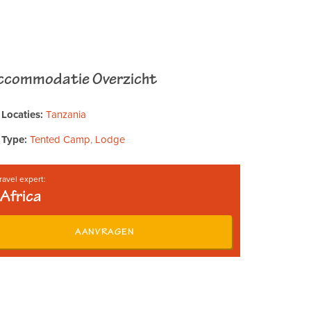
ccommodatie Overzicht
Locaties:
Tanzania
Type:
Tented Camp
,
Lodge
ravel expert:
Africa
AANVRAGEN