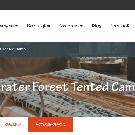
mingen
Reisstijlen
Over ons
Blog
Contact
st Tented Camp
rater Forest Tented Ca
GALERIJ
ACCOMMODATIE