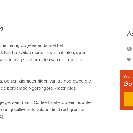
p
A
schemering op je veranda met het
Kijk hoe wilde dieren, zoals olifanten, door
 naar de magische geluiden van de tropische
Your t
a, op tien kilometer rijden van de hoofdweg die
Go 
 de beroemde Ngorongoro krater leidt.
ge genaamd Kirin Coffee Estate, op een hoogte
heen gecultiveerde velden die direct grenzen
).