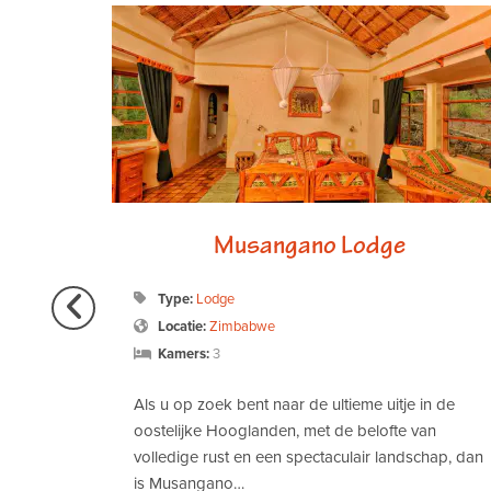
dge
Musangano Lodge
Type:
Lodge
Locatie:
Zimbabwe
Kamers:
3
de
 naast
Als u op zoek bent naar de ultieme uitje in de
' komt
oostelijke Hooglanden, met de belofte van
volledige rust en een spectaculair landschap, dan
is Musangano…