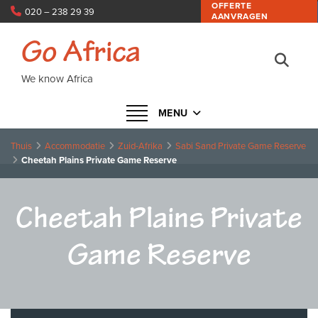
OFFERTE
020 – 238 29 39
AANVRAGEN
info@goafrica.nl
Go Africa
We know Africa
Navigatie in- of uitklappen
MENU
Thuis
Accommodatie
Zuid-Afrika
Sabi Sand Private Game Reserve
Cheetah Plains Private Game Reserve
Cheetah Plains Private
Game Reserve