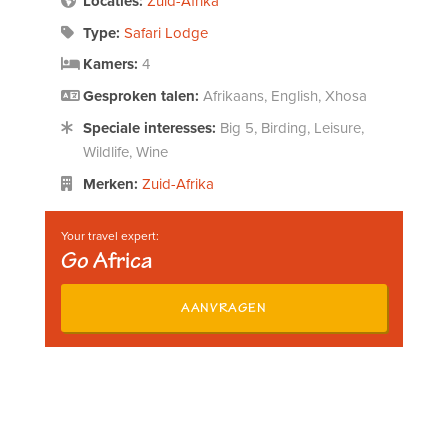
Locaties:
Zuid-Afrika
Type:
Safari Lodge
Kamers:
4
Gesproken talen:
Afrikaans, English, Xhosa
Speciale interesses:
Big 5, Birding, Leisure,
Wildlife, Wine
Merken:
Zuid-Afrika
Your travel expert:
Go Africa
AANVRAGEN