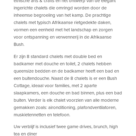
etnische arts & crafts en het ontwerp van de elegant
ingerichte chalets die omringd worden door de
inheemse begroeiing van het kamp. De prachtige
chalets met typisch Afrikaanse rietgedekte daken,
vormen een eenheid met het landschap en zorgen
voor ontspanning en verwennerij in de Afrikaanse
Bush.
Er zijn 8 standard chalets met double bed en
badkamer met douche en toilet, 2 chalets hebben
queensize bedden en de badkamer heeft een bad en
een buitendouche. Naast de 8 chalets is er een Bush
Cottage, ideaal voor families, met 2 aparte
slaapkamers, een douche en bad binnen, plus een bad
buiten. ​Verder is elk chalet voorzien van alle moderne
gemakken zoals: aironditioning, plafondventilatoren,
muskietennetten en telefoon.
Uw verblijf is inclusief twee game drives, brunch, high
tea en diner