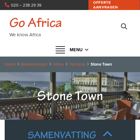
OFFERTE
020 – 238 29 39
AANVRAGEN
info@goafrica.nl
Go Africa
We know Africa
Navigatie in- of uitklappen
MENU
Home
Bestemmingen
Afrika
Tanzania
Stone Town
Stone Town
SAMENVATTING