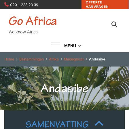
OFFERTE
020 – 238 29 39
AANVRAGEN
info@goafrica.nl
Go Africa
We know Africa
Navigatie in- of uitklappen
MENU
Home
Bestemmingen
Afrika
Madagascar
Andasibe
Andasibe
SAMENVATTING