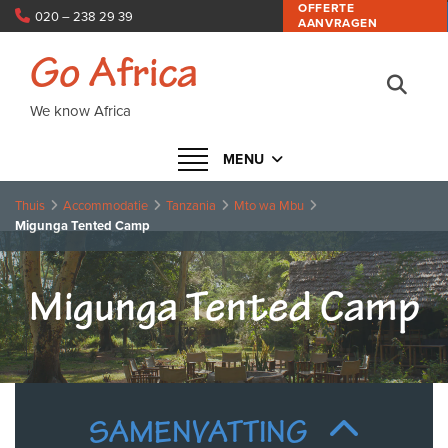
OFFERTE
020 – 238 29 39
AANVRAGEN
info@goafrica.nl
Go Africa
We know Africa
Navigatie in- of uitklappen
MENU
Thuis
Accommodatie
Tanzania
Mto wa Mbu
Migunga Tented Camp
Migunga Tented Camp
SAMENVATTING