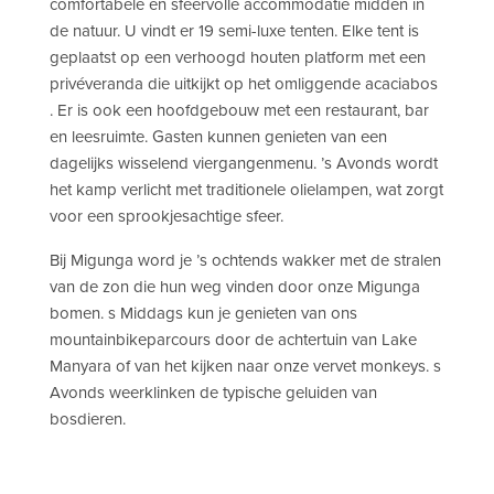
comfortabele en sfeervolle accommodatie midden in
de natuur.
U vindt er
19 semi-luxe tenten. Elke tent is
geplaatst op een verhoogd houten platform met een
privéveranda die uitkijkt op het omliggende acaciabos
. Er is ook een hoofdgebouw met een restaurant, bar
en leesruimte. Gasten kunnen genieten van een
dagelijks wisselend viergangenmenu. ’s Avonds wordt
het kamp verlicht met traditionele olielampen, wat zorgt
voor een sprookjesachtige sfeer.
Bij Migunga word je ’s ochtends wakker met de stralen
van de zon die hun weg vinden door onze Migunga
bomen. s Middags kun je genieten van ons
mountainbikeparcours door de achtertuin van Lake
Manyara of van het kijken naar onze vervet monkeys. s
Avonds weerklinken de typische geluiden van
bosdieren.