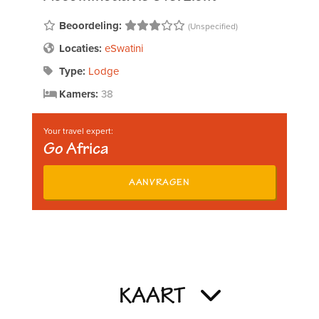
Beoordeling:
(Unspecified)
Locaties:
eSwatini
Type:
Lodge
Kamers:
38
Your travel expert:
Go Africa
AANVRAGEN
KAART