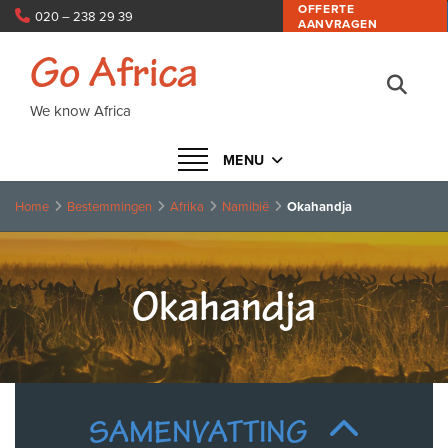
OFFERTE
020 – 238 29 39
AANVRAGEN
info@goafrica.nl
Go Africa
We know Africa
Navigatie in- of uitklappen
MENU
Home
Bestemmingen
Afrika
Namibië
Okahandja
Okahandja
SAMENVATTING