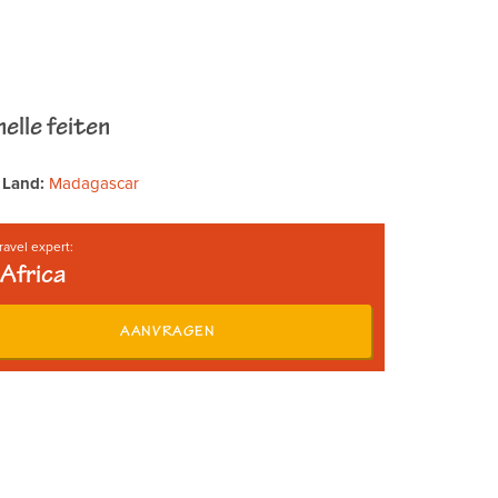
elle feiten
Land:
Madagascar
ravel expert:
Africa
AANVRAGEN