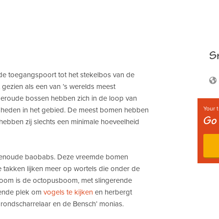
Sn
 de toegangspoort tot het stekelbos van de
t gezien als een van ’s werelds meest
oeroude bossen hebben zich in de loop van
Your t
gheden in het gebied. De meest bomen hebben
Go 
hebben zij slechts een minimale hoeveelheid
uwenoude baobabs. Deze vreemde bomen
kken lijken meer op wortels die onder de
boom is de octopusboom, met slingerende
ekende plek om
vogels te kijken
en herbergt
grondscharrelaar en de Bensch’ monias.