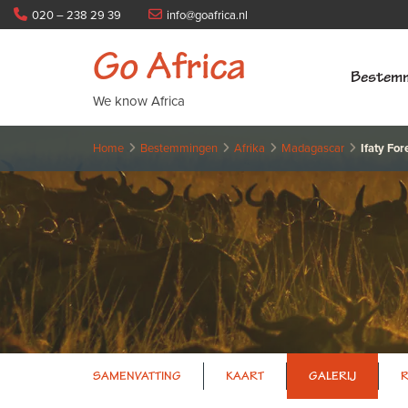
020 – 238 29 39
info@goafrica.nl
Go Africa
Bestem
We know Africa
Home
Bestemmingen
Afrika
Madagascar
Ifaty For
SAMENVATTING
KAART
GALERIJ
R