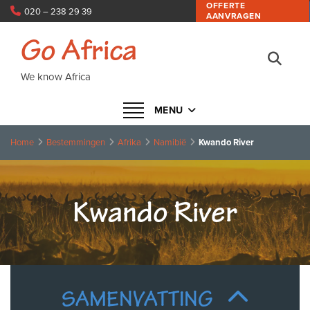
OFFERTE
020 – 238 29 39
AANVRAGEN
info@goafrica.nl
Go Africa
We know Africa
Navigatie in- of uitklappen
MENU
Home
Bestemmingen
Afrika
Namibië
Kwando River
Kwando River
SAMENVATTING