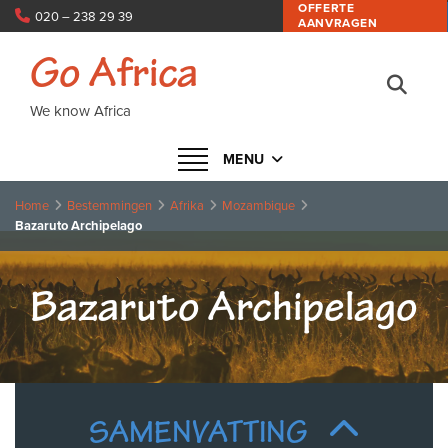
OFFERTE
020 – 238 29 39
AANVRAGEN
info@goafrica.nl
Go Africa
We know Africa
Navigatie in- of uitklappen
MENU
Home
Bestemmingen
Afrika
Mozambique
Bazaruto Archipelago
Bazaruto Archipelago
SAMENVATTING