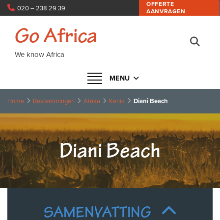
OFFERTE
020 – 238 29 39
AANVRAGEN
info@goafrica.nl
Go Africa
We know Africa
Navigatie in- of uitklappen
MENU
Home
Bestemmingen
Afrika
Kenia
Diani Beach
Diani Beach
SAMENVATTING