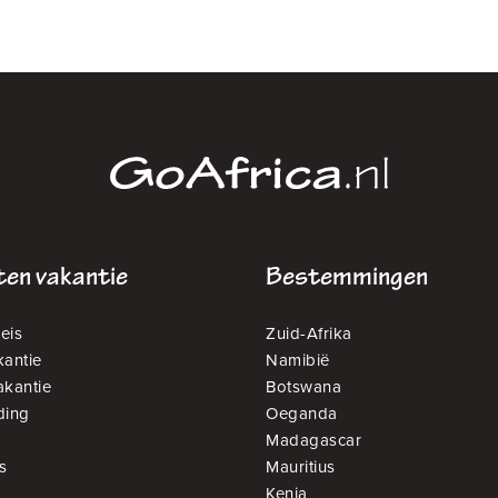
en vakantie
Bestemmingen
eis
Zuid-Afrika
antie
Namibië
akantie
Botswana
ding
Oeganda
Madagascar
s
Mauritius
Kenia