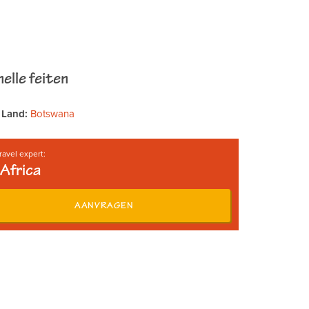
elle feiten
Land:
Botswana
ravel expert:
Africa
AANVRAGEN