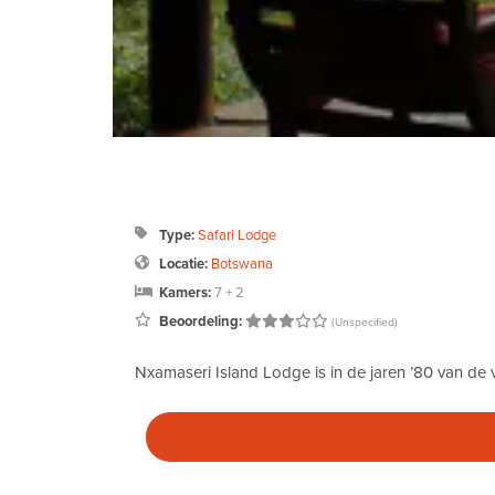
Type:
Safari Lodge
Locatie:
Botswana
Kamers:
7 + 2
Beoordeling:
(Unspecified)
Nxamaseri Island Lodge is in de jaren ’80 van de