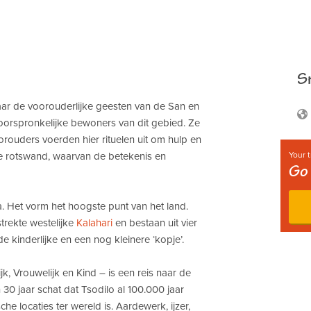
Sn
waar de voorouderlijke geesten van de San en
orspronkelijke bewoners van dit gebied. Ze
ouders voerden hier rituelen uit om hulp en
e rotswand, waarvan de betekenis en
Your t
Go 
a. Het vorm het hoogste punt van het land.
trekte westelijke
Kalahari
en bestaan uit vier
de kinderlijke en een nog kleinere ‘kopje’.
k, Vrouwelijk en Kind – is een reis naar de
0 jaar schat dat Tsodilo al 100.000 jaar
e locaties ter wereld is. Aardewerk, ijzer,