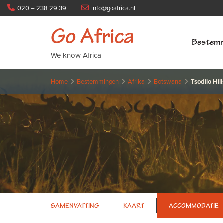
020 – 238 29 39
info@goafrica.nl
Go Africa
Bestem
We know Africa
Home
Bestemmingen
Afrika
Botswana
Tsodilo Hill
SAMENVATTING
KAART
ACCOMMODATIE