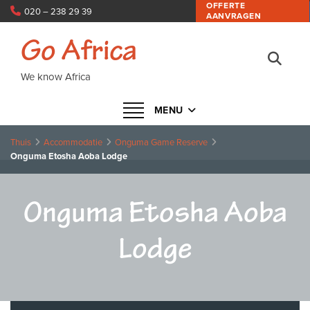
OFFERTE
020 – 238 29 39
AANVRAGEN
info@goafrica.nl
Go Africa
We know Africa
Navigatie in- of uitklappen
MENU
Thuis
Accommodatie
Onguma Game Reserve
Onguma Etosha Aoba Lodge
Onguma Etosha Aoba
Lodge