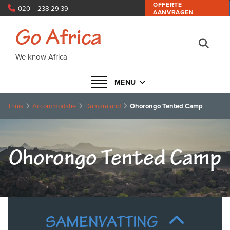
OFFERTE
020 – 238 29 39
AANVRAGEN
info@goafrica.nl
Go Africa
We know Africa
Navigatie in- of uitklappen
MENU
Thuis
Accommodatie
Damaraland
Ohorongo Tented Camp
Ohorongo Tented Camp
SAMENVATTING