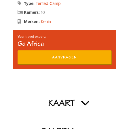
Type:
Tented Camp
Kamers:
10
Merken:
Kenia
Your travel expert:
Go Africa
AANVRAGEN
KAART